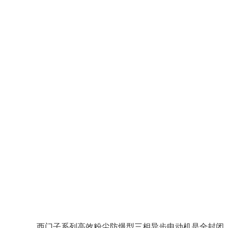
西门子系列高效粉尘防爆型三相异步电动机是全封闭、自扇冷