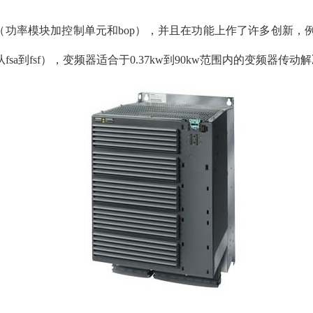
构（功率模块加控制单元和bop），并且在功能上作了许多创新
到fsf），变频器适合于0.37kw到90kw范围内的变频器传动